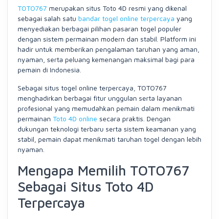
TOTO767
merupakan situs Toto 4D resmi yang dikenal
sebagai salah satu
bandar togel online terpercaya
yang
menyediakan berbagai pilihan pasaran togel populer
dengan sistem permainan modern dan stabil. Platform ini
hadir untuk memberikan pengalaman taruhan yang aman,
nyaman, serta peluang kemenangan maksimal bagi para
pemain di Indonesia.
Sebagai situs togel online terpercaya, TOTO767
menghadirkan berbagai fitur unggulan serta layanan
profesional yang memudahkan pemain dalam menikmati
permainan
Toto 4D online
secara praktis. Dengan
dukungan teknologi terbaru serta sistem keamanan yang
stabil, pemain dapat menikmati taruhan togel dengan lebih
nyaman.
Mengapa Memilih TOTO767
Sebagai Situs Toto 4D
Terpercaya