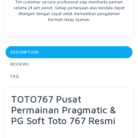
Tim customer service profesional siap membantu pemain
selama 24 jam penuh. Setiap pertanyaan atau kendala dapat
ditangani dengan cepat untuk memastikan pengalaman
bermain tetap nyaman.
DESCRIPTION
REVIEWS
FAQ
TOTO767 Pusat
Permainan Pragmatic &
PG Soft Toto 767 Resmi