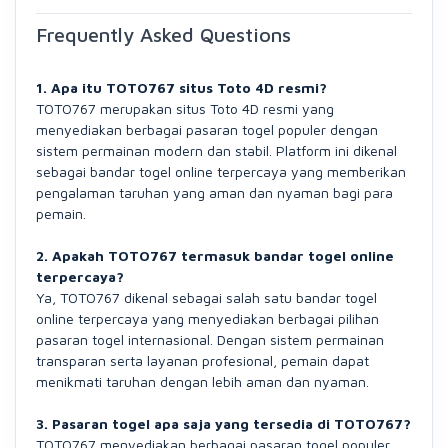
Frequently Asked Questions
1. Apa itu TOTO767 situs Toto 4D resmi?
TOTO767 merupakan situs Toto 4D resmi yang
menyediakan berbagai pasaran togel populer dengan
sistem permainan modern dan stabil. Platform ini dikenal
sebagai bandar togel online terpercaya yang memberikan
pengalaman taruhan yang aman dan nyaman bagi para
pemain.
2. Apakah TOTO767 termasuk bandar togel online
terpercaya?
Ya, TOTO767 dikenal sebagai salah satu bandar togel
online terpercaya yang menyediakan berbagai pilihan
pasaran togel internasional. Dengan sistem permainan
transparan serta layanan profesional, pemain dapat
menikmati taruhan dengan lebih aman dan nyaman.
3. Pasaran togel apa saja yang tersedia di TOTO767?
TOTO767 menyediakan berbagai pasaran togel populer