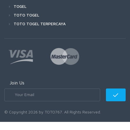
TOGEL
TOTO TOGEL
TOTO TOGEL TERPERCAYA
Join Us
© Copyright 2026 by TOTO767. All Rights Reserved.