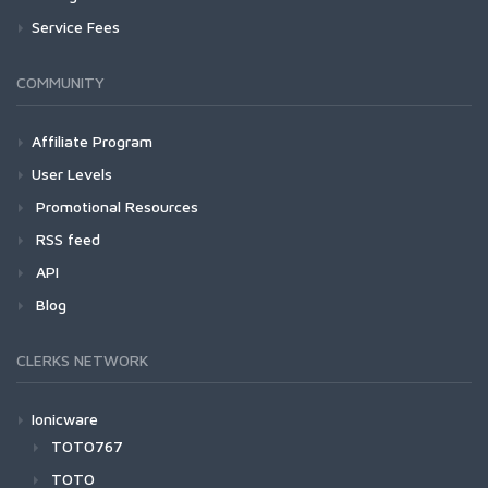
Service Fees
COMMUNITY
Affiliate Program
User Levels
Promotional Resources
RSS feed
API
Blog
CLERKS NETWORK
Ionicware
TOTO767
TOTO